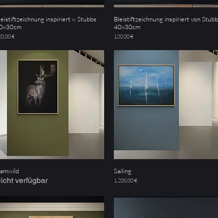
leistiftzeichnung inspiriert v. Stubbs
Bleistiftzeichnung inspiriert von Stub
Schnellansicht
Schnellansicht
0x30cm
40x30cm
eis
Preis
0,00 €
120,00 €
amwild
Sailing
Schnellansicht
Schnellansicht
icht verfügbar
Preis
1.200,00 €