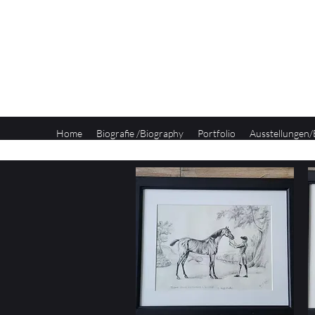
noeh-fineart
by Ann-Christin Noeh
Home
Biografie /Biography
Portfolio
Ausstellungen/