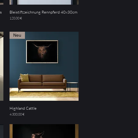
bs
Bleistiftzeichnung Rennpferd 40x30cm
Schnellansicht
Preis
120,00 €
Neu
Highland Cattle
Schnellansicht
Preis
4.300,00 €