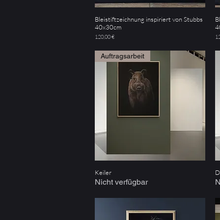
Bleistiftzeichnung inspiriert von Stubbs
B
Schnellansicht
40x30cm
4
Preis
Pr
120,00 €
12
Auftragsarbeit
Keiler
D
Schnellansicht
Nicht verfügbar
N